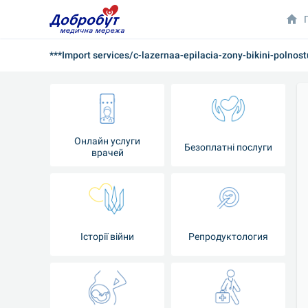
***Import services/c-lazernaa-epilacia-zony-bikini-polnost
Онлайн услуги
Безоплатні послуги
врачей
Iсторії війни
Репродуктология