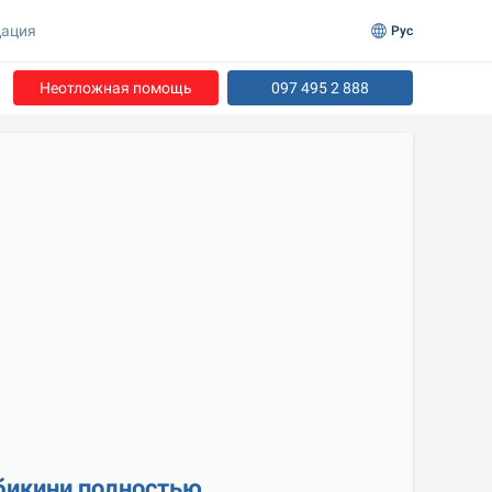
ация
Рус
Неотложная помощь
097 495 2 888
бикини полностью