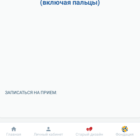
(включая пальцы)
ЗАПИСАТЬСЯ НА ПРИЕМ:
Добробут
Информация
Пациенту
Главная
Личный кабинет
Старый дизайн
Фондация