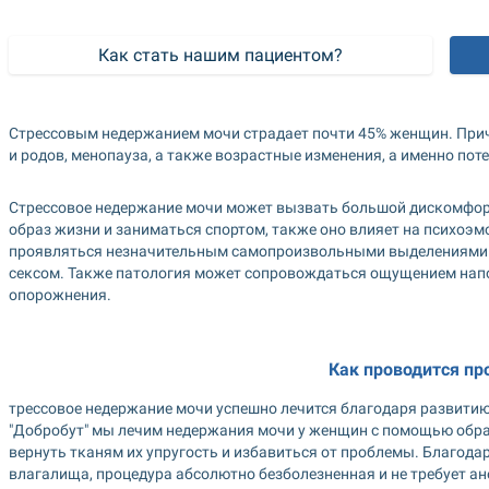
Как стать нашим пациентом?
Стрессовым недержанием мочи страдает почти 45% женщин. Причи
и родов, менопауза, а также возрастные изменения, а именно пот
Стрессовое недержание мочи может вызвать большой дискомфорт,
образ жизни и заниматься спортом, также оно влияет на психоэм
проявляться незначительным самопроизвольными выделениями моч
сексом. Также патология может сопровождаться ощущением напо
опорожнения.
Как проводится пр
трессовое недержание мочи успешно лечится благодаря развитию 
"Добробут" мы лечим недержания мочи у женщин с помощью обраб
вернуть тканям их упругость и избавиться от проблемы. Благодар
влагалища, процедура абсолютно безболезненная и не требует ан