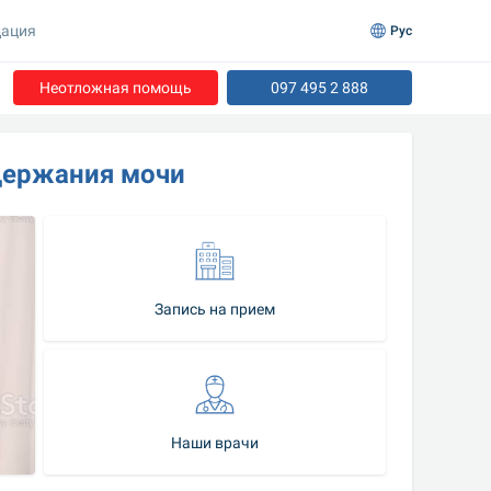
ация
Рус
Неотложная помощь
097 495 2 888
держания мочи
Запись на прием
Наши врачи