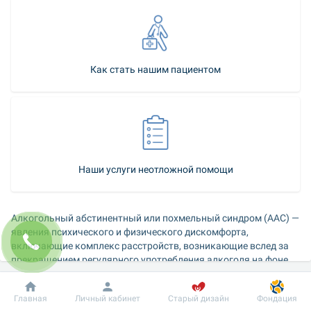
Как стать нашим пациентом
Наши услуги неотложной помощи
Алкогольный абстинентный или похмельный синдром (ААС) — 
явления психического и физического дискомфорта, 
включающие комплекс расстройств, возникающие вслед за 
прекращением регулярного употребления алкоголя на фоне 
выраженного влечения к нему.
Добробут
Информация
Пациенту
Главная
Личный кабинет
Старый дизайн
Фондация
Неотложная медицинская помощь предоставляется 