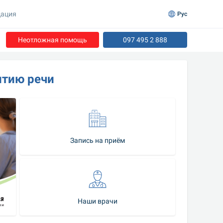
ация
Рус
Неотложная помощь
097 495 2 888
итию речи
Запись на приём
Наши врачи