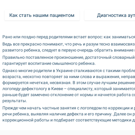
Как стать нашим пациентом
Диагностика ау
Рано или поздно перед родителями встает вопрос: как заниматься
Ведь все прекрасно понимают, что речь и разум тесно взаимосвяз
развитого ребенка, следует в первую очередь обратить внимание 
Правильно поставленное произношение, достаточный словарный з
гарантирует воспитание смышленого ребенка.
Однако многие родители в Украине сталкиваются с такими пробле
возраста, неохотно повторяет за ними слова и выражения, непра
формируется нечеткая, несвязная. В этом случае лучшим решение
логопеду-дефектологу в Киеве – специалисту, который занимаетс
раньше будет замечено отклонение от нормы и начнется работа с
результаты.
Прежде чем начать частные занятия с логопедом по коррекции и 
речи ребенка, выявляя наличие дефекта и его причину. Далее он
коррекционной работы и подбирает соответствующие методики д