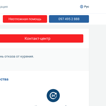
ация
Рус
Неотложная помощь
097 495 2 888
Контакт-центр
ь отказа от курения.
ства