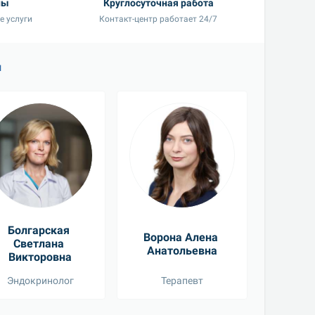
ны
Круглосуточная работа
е услуги
Контакт-центр работает 24/7
и
Болгарская 
Ворона Алена 
Буяновс
Светлана 
Анатольевна
Вас
Викторовна
Эндокринолог
Терапевт
Гастр