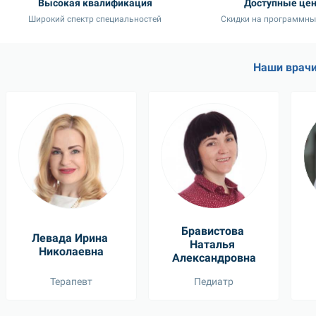
Высокая квалификация
Доступные це
Широкий спектр специальностей
Скидки на программны
Наши врач
Бравистова 
Левада Ирина 
Наталья 
Николаевна
Александровна
Терапевт
Педиатр