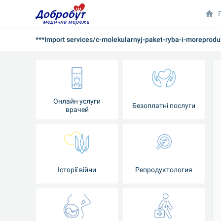
***Import services/c-molekularnyj-paket-ryba-i-moreprodu
Онлайн услуги
Безоплатні послуги
врачей
Iсторії війни
Репродуктология