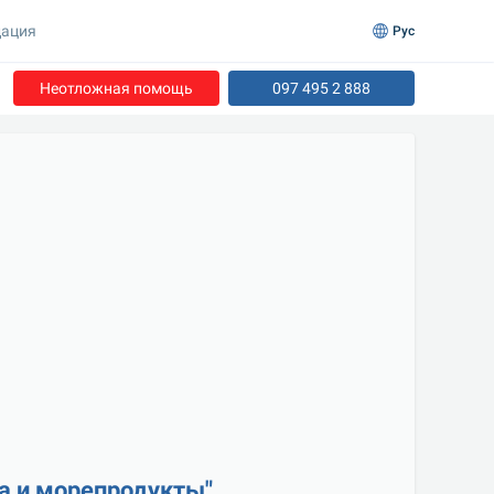
ация
Рус
Неотложная помощь
097 495 2 888
а и морепродукты"