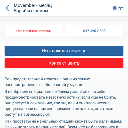
Movember - месяц
Рус
борьбы с раком
простаты
Неотложная помощь
097 495 2 888
Неотложная помощь
Контакт-центр
Рак предстательной железы – одно из самых 
распространенных заболеваний у мужчин! 
В ноябре мы специально не бреем усы, чтобы на себе 
продемонстрировать известную истину: если усы не брить, 
они растут! К сожалению, так же, как и онкологические 
процессы: если на них своевременно не влиять, они также 
растут и прогрессируют.
Рак простаты на начальных стадиях может быть излечимым. 
Не нужно ждать поздних стадий! Всем, кто не безразличен к 