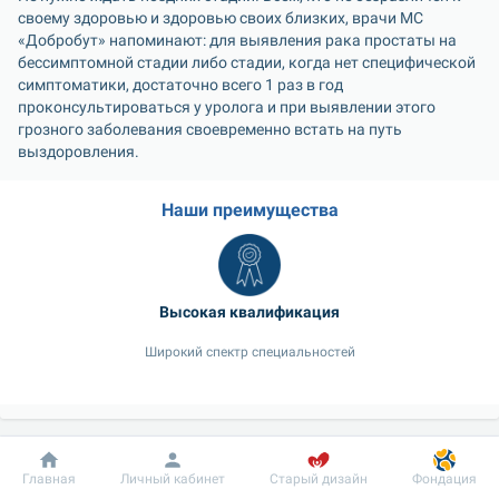
своему здоровью и здоровью своих близких, врачи МС 
«Добробут» напоминают: для выявления рака простаты на 
бессимптомной стадии либо стадии, когда нет специфической 
симптоматики, достаточно всего 1 раз в год 
проконсультироваться у уролога и при выявлении этого 
грозного заболевания своевременно встать на путь 
выздоровления.
Наши преимущества
Высокая квалификация
Широкий спектр специальностей
Наши врачи
Добробут
Информация
Пациенту
Главная
Личный кабинет
Старый дизайн
Фондация