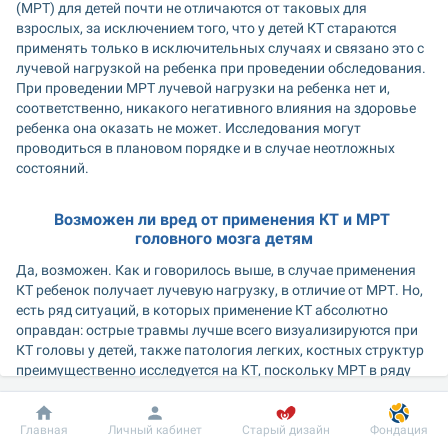
(МРТ) для детей почти не отличаются от таковых для 
взрослых, за исключением того, что у детей КТ стараются 
применять только в исключительных случаях и связано это с 
лучевой нагрузкой на ребенка при проведении обследования. 
При проведении МРТ лучевой нагрузки на ребенка нет и, 
соответственно, никакого негативного влияния на здоровье 
ребенка она оказать не может. Исследования могут 
проводиться в плановом порядке и в случае неотложных 
состояний.
Возможен ли вред от применения КТ и МРТ 
головного мозга детям
Да, возможен. Как и говорилось выше, в случае применения 
КТ ребенок получает лучевую нагрузку, в отличие от МРТ. Но, 
есть ряд ситуаций, в которых применение КТ абсолютно 
оправдан: острые травмы лучше всего визуализируются при 
КТ головы у детей, также патология легких, костных структур 
преимущественно исследуется на КТ, поскольку МРТ в ряду 
подобных исследований имеет некоторые ограничения. 
Добробут
Информация
Пациенту
Главная
Личный кабинет
Старый дизайн
Фондация
Что касается исследования врожденных аномалий развития 