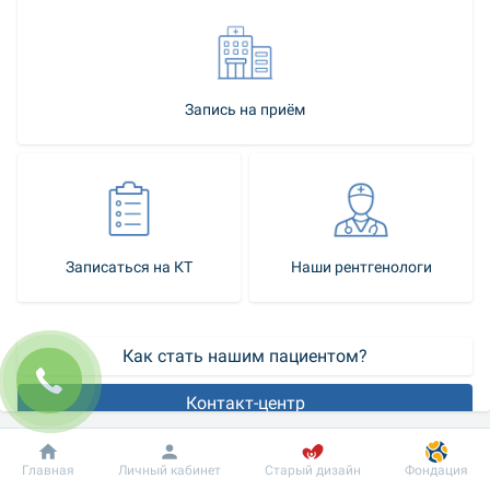
Запись на приём
Записаться на КТ
Наши рентгенологи
Как стать нашим пациентом?
Контакт-центр
Компьютерная томография — один из современных способов 
Добробут
Информация
Пациенту
Главная
Личный кабинет
Старый дизайн
Фондация
диагностики, отличающийся высокой скоростью проведения 