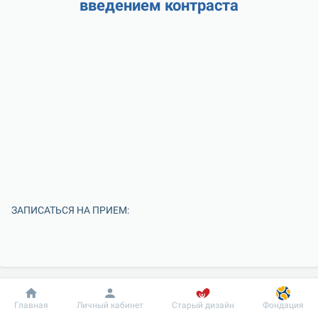
введением контраста
ЗАПИСАТЬСЯ НА ПРИЕМ:
Добробут
Информация
Пациенту
Главная
Личный кабинет
Старый дизайн
Фондация