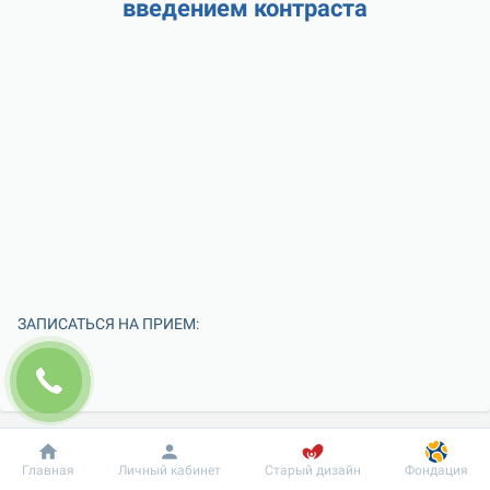
введением контраста
ЗАПИСАТЬСЯ НА ПРИЕМ:
Добробут
Информация
Пациенту
Главная
Личный кабинет
Старый дизайн
Фондация