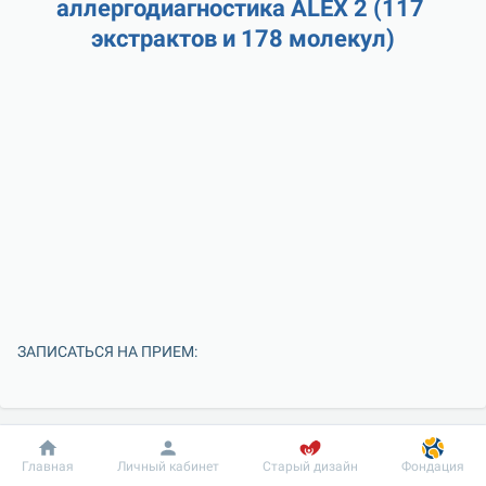
аллергодиагностика ALEX 2 (117 
экстрактов и 178 молекул)
ЗАПИСАТЬСЯ НА ПРИЕМ:
Добробут
Информация
Пациенту
Главная
Личный кабинет
Старый дизайн
Фондация