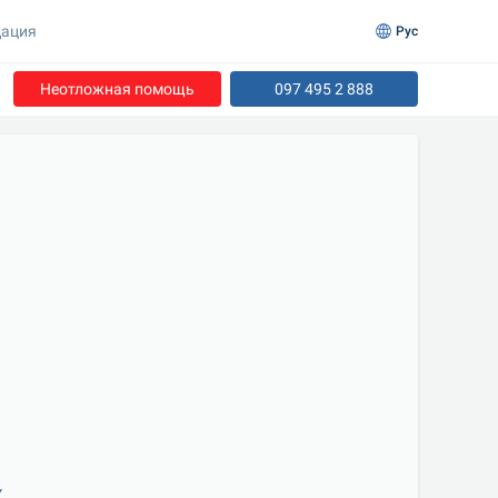
ация
Рус
Неотложная помощь
097 495 2 888
к