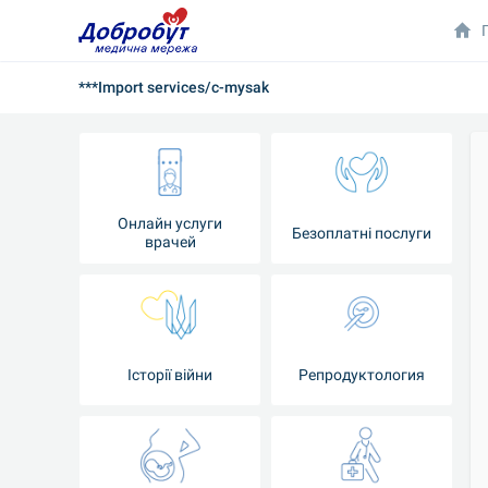
***Import services/c-mysak
Онлайн услуги
Безоплатні послуги
врачей
Iсторії війни
Репродуктология