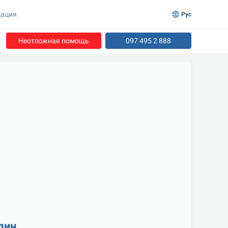
ация
Рус
Неотложная помощь
097 495 2 888
лин