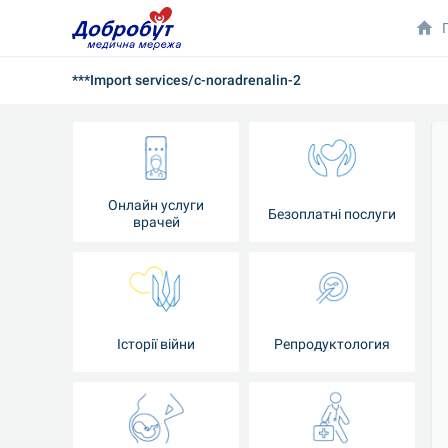
***Import services/c-noradrenalin-2
Онлайн услуги
Безоплатні послуги
врачей
Iсторії війни
Репродуктология