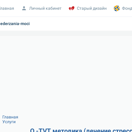
Главная
Личный кабинет
Старый дизайн
Фонд
-nederzania-moci
Главная
Услуги
О -ТVТ методика (лечение стрес