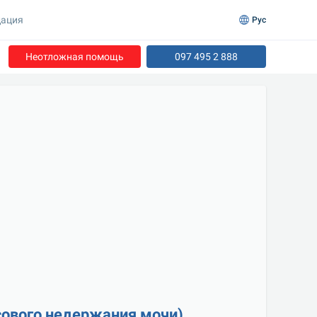
ация
Рус
Неотложная помощь
097 495 2 888
сового недержания мочи)