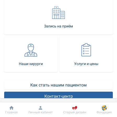
Запись на приём
Наши хирурги
Услуги и цены
Как стать нашим пациентом
Контакт-центр
С целью лечения рака сигмовидной кишки, ректосигмоидного 
Добробут
Информация
Пациенту
Главная
Личный кабинет
Старый дизайн
Фондация
отдела, а также опухолевого поражения верхне- и 