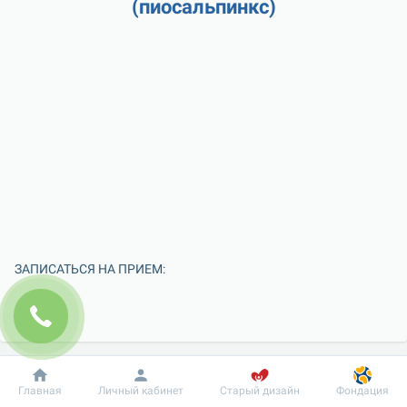
(пиосальпинкс)
ЗАПИСАТЬСЯ НА ПРИЕМ:
Добробут
Информация
Пациенту
Главная
Личный кабинет
Старый дизайн
Фондация