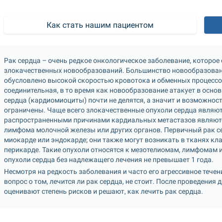
Как стать нашим пациентом
Рак сердца – очень редкое онкологическое заболевание, которое 
злокачественных новообразований. Большинство новообразований
обусловлено высокой скоростью кровотока и обменных процессов
соединительная, в то время как новообразование атакует в основ
сердца (кардиомиоциты) почти не делятся, а значит и возможнос
ограничены. Чаще всего злокачественные опухоли сердца являют
распространенными причинами кардиальных метастазов являются
лимфома молочной железы или других органов. Первичный рак сер
миокарде или эндокарде; они также могут возникать в тканях кла
перикарде. Такие опухоли относятся к мезотелиомам, лимфомам 
опухоли сердца без надлежащего лечения не превышает 1 года.
Несмотря на редкость заболевания и часто его агрессивное течени
вопрос о том, лечится ли рак сердца, не стоит. После проведения
оценивают степень рисков и решают, как лечить рак сердца.