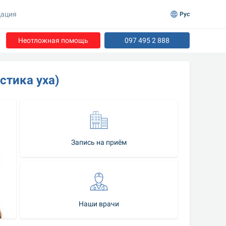
ация
Рус
Неотложная помощь
097 495 2 888
стика уха)
Запись на приём
Наши врачи