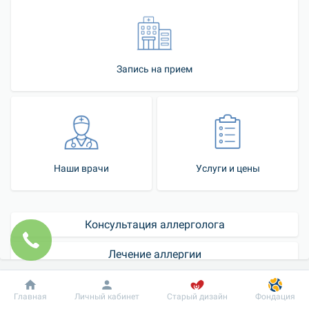
Запись на прием
Наши врачи
Услуги и цены
Консультация аллерголога
Лечение аллергии
Как стать нашим пациентом
Добробут
Информация
Пациенту
Главная
Личный кабинет
Старый дизайн
Фондация