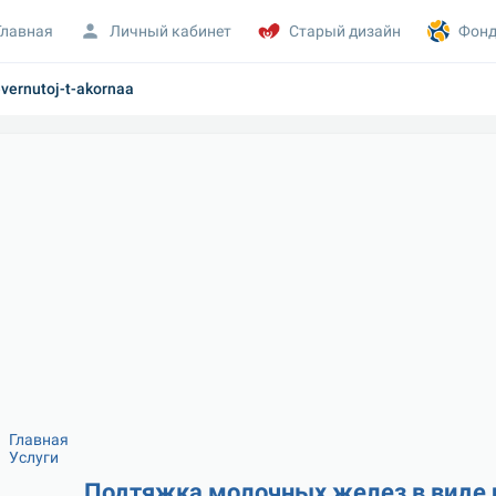
Главная
Личный кабинет
Старый дизайн
Фонд
evernutoj-t-akornaa
Главная
Услуги
Подтяжка молочных желез в виде п