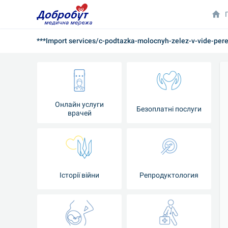
***Import services/c-podtazka-molocnyh-zelez-v-vide-per
Онлайн услуги
Безоплатні послуги
врачей
Iсторії війни
Репродуктология