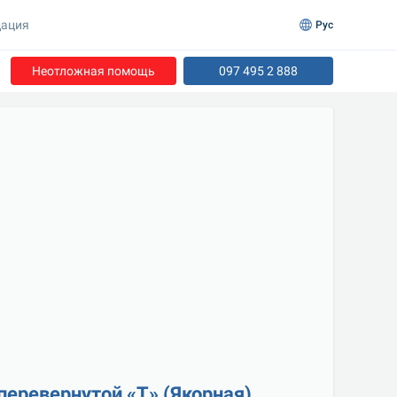
ация
Рус
Неотложная помощь
097 495 2 888
еревернутой «Т» (Якорная)