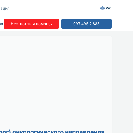
ация
Рус
tam-dopolnitelnyh-obsled
Неотложная помощь
097 495 2 888
ог) онкологического направления 