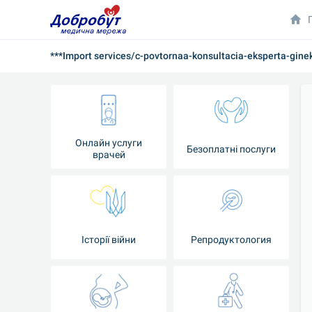
***Import services/c-povtornaa-konsultacia-eksperta-gine
Онлайн услуги
Безоплатні послуги
врачей
Iсторії війни
Репродуктология