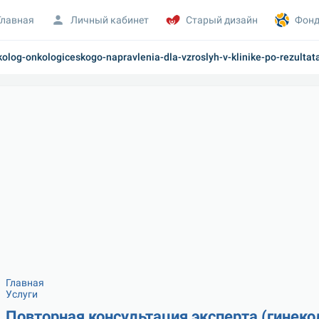
Главная
Личный кабинет
Старый дизайн
Фонд
kolog-onkologiceskogo-napravlenia-dla-vzroslyh-v-klinike-po-rezulta
Главная
Услуги
Повторная консультация эксперта (гинекол