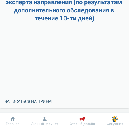
эксперта направления (по результатам 
дополнительного обследования в 
течение 10-ти дней)
ЗАПИСАТЬСЯ НА ПРИЕМ:
Добробут
Информация
Пациенту
Главная
Личный кабинет
Старый дизайн
Фондация