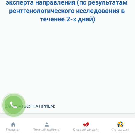
эксперта направления (по результатам 
рентгенологического исследования в 
течение 2-х дней)
ЗАПИСАТЬСЯ НА ПРИЕМ:
Добробут
Информация
Пациенту
Главная
Личный кабинет
Старый дизайн
Фондация