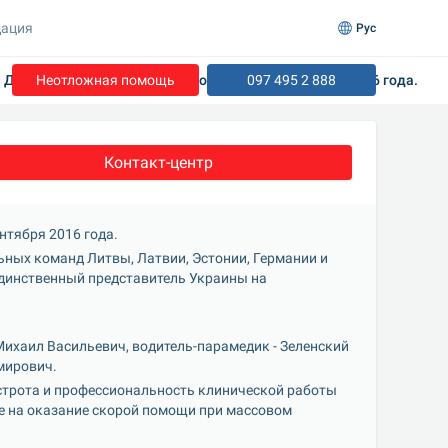
ация
Рус
Друскининкай, которые проходили 15-17 сентября 2016 года.
Неотложная помощь
097 495 2 888
Контакт-центр
нтября 2016 года.
ых команд Литвы, Латвии, Эстонии, Германии и 
единственный представитель Украины на 
ихаил Васильевич, водитель-парамедик - Зеленский 
мирович.
трота и профессиональность клинической работы 
е на оказание скорой помощи при массовом 