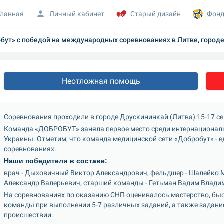
Главная
Личный кабинет
Старый дизайн
Фонд
т» с победой на международных соревнованиях в Литве, городе 
Неотложная помощь
Соревнования проходили в городе Друскининкай (Литва) 15-17 се
Команда «ДОБРОБУТ» заняла первое место среди интернациональн
Украины. Отметим, что команда медицинской сети «Добробут» - 
соревнованиях.
Наши победители в составе:
врач - Дыховичный Виктор Александрович, фельдшер - Шалейко М
Александр Валерьевич, старший команды - Гетьман Вадим Влади
На соревнованиях по оказанию СНП оценивалось мастерство, быс
команды при выполнении 5-7 различных заданий, а также задани
происшествии.