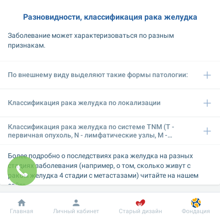
Разновидности, классификация рака желудка
Заболевание может характеризоваться по разным 
признакам.
По внешнему виду выделяют такие формы патологии:
Классификация рака желудка по локализации
Классификация рака желудка по системе TNM (T -
первичная опухоль, N - лимфатические узлы, М -
отдаленное метастазирование):
Более подробно о последствиях рака желудка на разных 
стадиях заболевания (например, о том, сколько живут с 
раком желудка 4 стадии с метастазами) читайте на нашем 
сайте.
Добробут
Информация
Причины болезни
Пациенту
Главная
Личный кабинет
Старый дизайн
Фондация