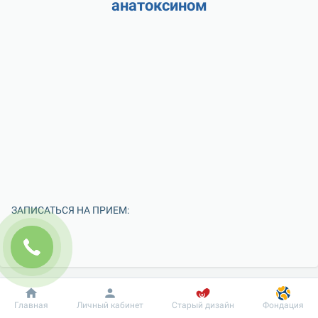
анатоксином
ЗАПИСАТЬСЯ НА ПРИЕМ:
Добробут
Информация
Пациенту
Главная
Личный кабинет
Старый дизайн
Фондация