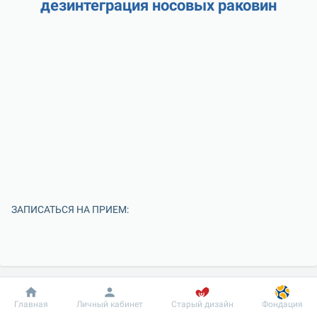
дезинтеграция носовых раковин
ЗАПИСАТЬСЯ НА ПРИЕМ:
Добробут
Информация
Пациенту
Главная
Личный кабинет
Старый дизайн
Фондация