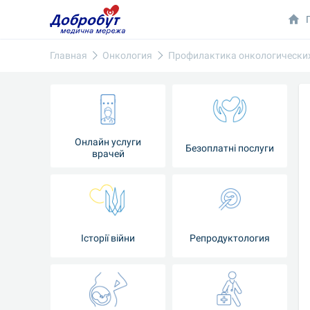
Главная
Онкология
Профилактика онкологических
Онлайн услуги
Безоплатні послуги
врачей
Iсторії війни
Репродуктология