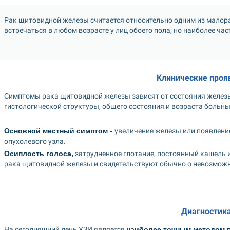
Рак щитовидной железы считается относительно одним из малор
встречаться в любом возрасте у лиц обоего пола, но наиболее час
Клинические проя
Симптомы рака щитовидной железы зависят от состояния железы,
гистологической структуры, общего состояния и возраста больны
Основной местный симптом - 
увеличение железы или появление 
опухолевого узла. 
Осиплость голоса,
 затрудненное глотание, постоянный кашель
рака щитовидной железы и свидетельствуют обычно о невозможн
Диагностика
На сегодняшний день УЗИ является 
наиболее точным методом 