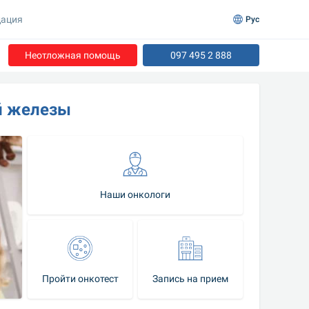
ация
Рус
Неотложная помощь
097 495 2 888
й железы
Наши онкологи
Пройти онкотест
Запись на прием