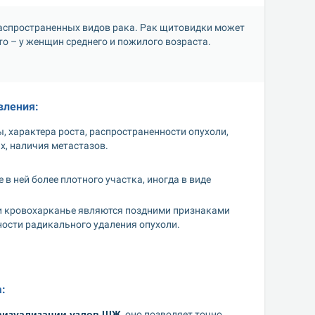
аспространенных видов рака. Рак щитовидки может 
то – у женщин среднего и пожилого возраста. 
вления:
 характера роста, распространенности опухоли, 
х, наличия метастазов.
в ней более плотного участка, иногда в виде 
 и кровохарканье являются поздними признаками 
ости радикального удаления опухоли.
:
визуализации узлов ЩЖ
, оно позволяет точно 