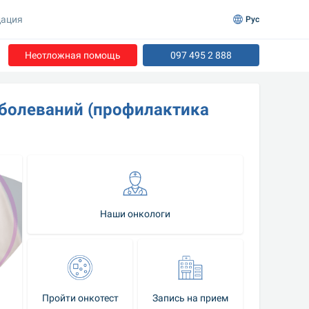
ация
Рус
Неотложная помощь
097 495 2 888
болеваний (профилактика 
Наши онкологи
Пройти онкотест
Запись на прием