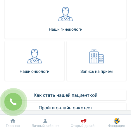
Наши гинекологи
Наши онкологи
Запись на прием
Как стать нашей пациенткой
Пройти онлайн онкотест
Контакт-центр
Добробут
Информация
Пациенту
Главная
Личный кабинет
Старый дизайн
Фондация