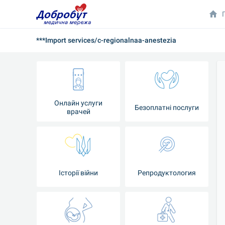
***Import services/c-regionalnaa-anestezia
Онлайн услуги
Безоплатні послуги
врачей
Iсторії війни
Репродуктология