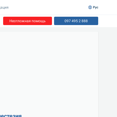
ация
Рус
Неотложная помощь
097 495 2 888
нестезия