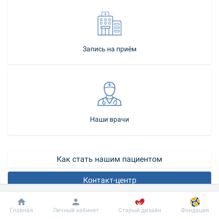
Запись на приём
Наши врачи
Как стать нашим пациентом
Контакт-центр
Клиника МС «Добробут» приглашает пациентов, 
Добробут
Информация
Пациенту
Главная
Личный кабинет
Старый дизайн
Фондация
нуждающихся в реконструктивной ринопластике. На 