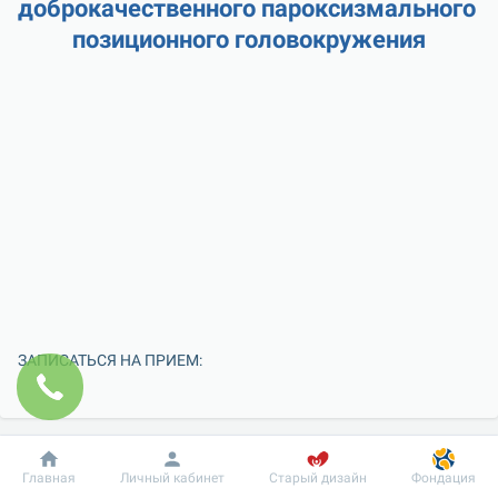
доброкачественного пароксизмального 
позиционного головокружения
ЗАПИСАТЬСЯ НА ПРИЕМ:
Добробут
Информация
Пациенту
Главная
Личный кабинет
Старый дизайн
Фондация