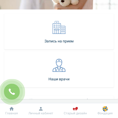
Запись на прием
Наши врачи
Как стать нашим пациентом?
Контакт-центр
Добробут
Информация
Пациенту
Главная
Личный кабинет
Старый дизайн
Фондация