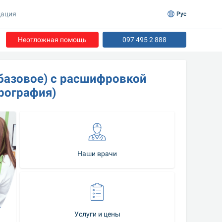
ация
Рус
Неотложная помощь
097 495 2 888
азовое) с расшифровкой 
рография)
Наши врачи
Услуги и цены