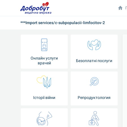
***Import services/c-subpopulacii-limfocitov-2
Онлайн услуги
Безоплатні послуги
врачей
Iсторії війни
Репродуктология