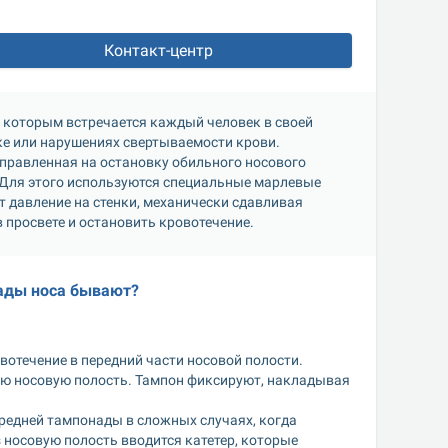
Контакт-центр
с которым встречается каждый человек в своей 
жизни, возникающее при травме, повреждении слизистой оболочке или нарушениях свертываемости крови. 
правленная на остановку обильного носового 
Для этого используются специальные марлевые 
 давление на стенки, механически сдавливая 
просвете и остановить кровотечение. 
ады носа бывают? 
вотечение в передний части носовой полости. 
ю носовую полость. Тампон фиксируют, накладывая 
редней тампонады в сложных случаях, когда 
 носовую полость вводится катетер, которые 