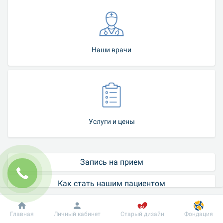
Наши врачи
Услуги и цены
Запись на прием
Как стать нашим пациентом
Контакт-центр
Добробут
Информация
Пациенту
Главная
Личный кабинет
Старый дизайн
Фондация