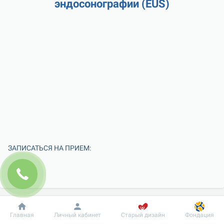
эндосонографии (EUS)
ЗАПИСАТЬСЯ НА ПРИЕМ:
Добробут
Информация
Пациенту
Главная
Личный кабинет
Старый дизайн
Фондация