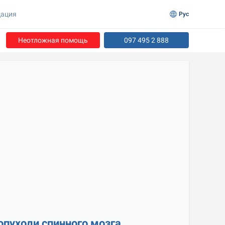
ация
Рус
Неотложная помощь
097 495 2 888
опухоли спинного мозга