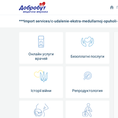
***Import services/c-udalenie-ekstra-medullarnoj-opuhol
Онлайн услуги
Безоплатні послуги
врачей
Iсторії війни
Репродуктология