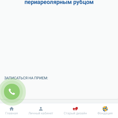
периареолярным рубцом
ЗАПИСАТЬСЯ НА ПРИЕМ:
Добробут
Информация
Пациенту
Главная
Личный кабинет
Старый дизайн
Фондация