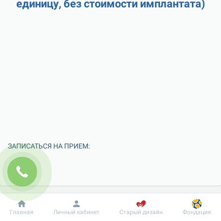
единицу, без стоимости имплантата)
ЗАПИСАТЬСЯ НА ПРИЕМ:
Добробут
Информация
Пациенту
Главная
Личный кабинет
Старый дизайн
Фондация