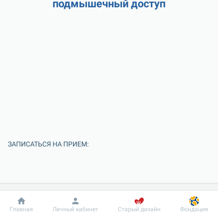
подмышечный доступ
ЗАПИСАТЬСЯ НА ПРИЕМ:
Добробут
Информация
Пациенту
Главная
Личный кабинет
Старый дизайн
Фондация