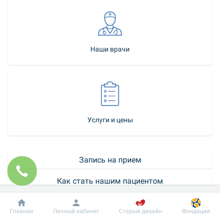
Наши врачи
Услуги и цены
Запись на прием
Как стать нашим пациентом
Контакт-центр
Добробут
Информация
Пациенту
Главная
Личный кабинет
Старый дизайн
Фондация