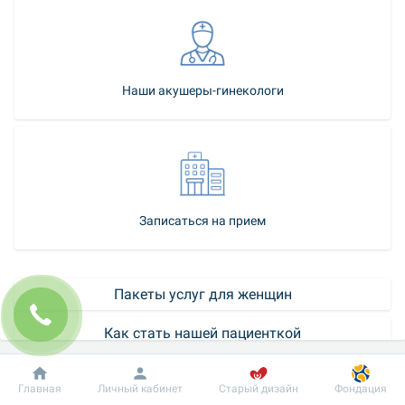
Наши акушеры-гинекологи
Записаться на прием
Пакеты услуг для женщин
Как стать нашей пациенткой
Пройти онлайн онкотест
Добробут
Информация
Пациенту
Главная
Личный кабинет
Старый дизайн
Фондация