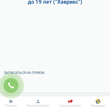
до 19 лет (“Хаврикс”)
ЗАПИСАТЬСЯ НА ПРИЕМ:
Добробут
Информация
Пациенту
Главная
Личный кабинет
Старый дизайн
Фондация