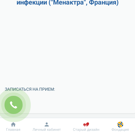
инфекции ("Менактра", Франция)
ЗАПИСАТЬСЯ НА ПРИЕМ:
Добробут
Информация
Пациенту
Главная
Личный кабинет
Старый дизайн
Фондация