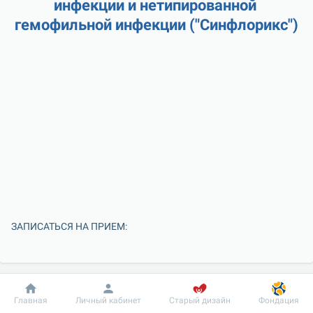
инфекции и нетипированной 
гемофильной инфекции ("Синфлорикс")
ЗАПИСАТЬСЯ НА ПРИЕМ:
Добробут
Информация
Пациенту
Главная
Личный кабинет
Старый дизайн
Фондация